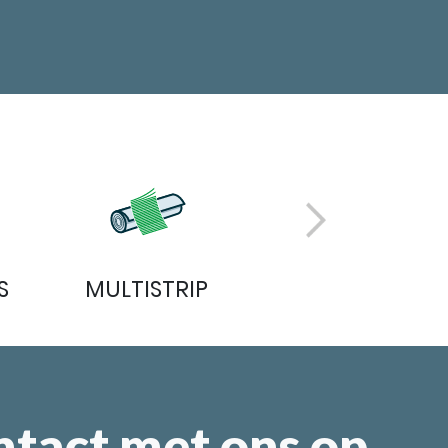
S
MULTISTRIP
THERMOLOCK
tact met ons op