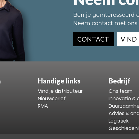
Ben je geïnteresseerd 
Neem contact met ons o
CONTACT
VIND
n
Handige links
Bedrijf
Vind je distributeur
Ons team
Nieuwsbrief
Innovatie &
RMA
Duurzaamhe
Advies & on
Logistiek
Geschiedeni
Vacatures