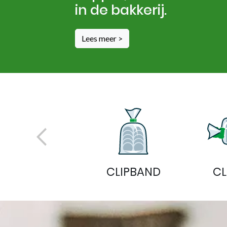
in de bakkerij.
BINDMA
Lees meer >
OTHER
CLIPBAND
CL