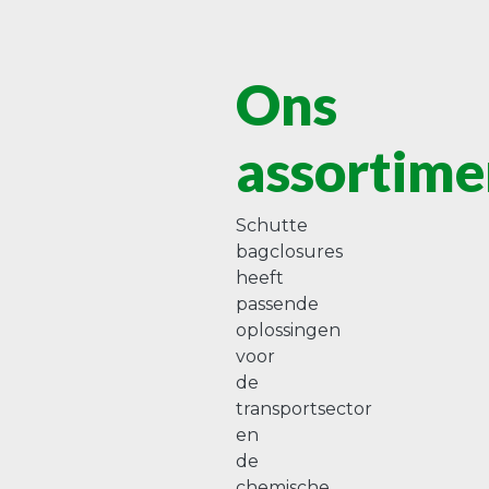
Ons
assortime
Schutte
bagclosures
heeft
passende
oplossingen
voor
de
transportsector
en
de
chemische,