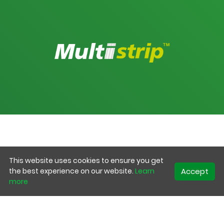
This website uses cookies to ensure you get
Neem contact met
Accept
the best experience on our website.
Learn
more
ons op