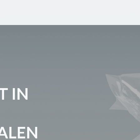
T IN
ALEN