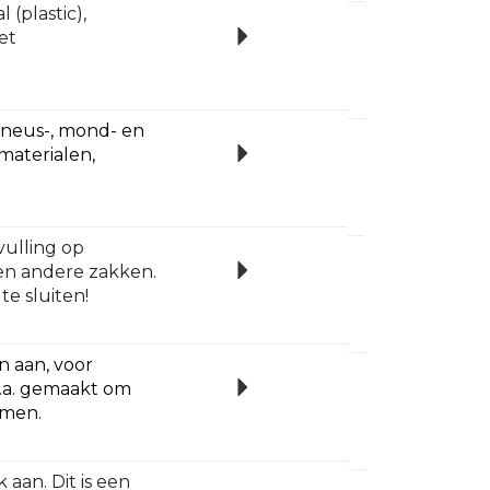
 (plastic),
et
r neus-, mond- en
materialen,
vulling op
 en andere zakken.
te sluiten!
n aan, voor
o.a. gemaakt om
omen.
aan. Dit is een