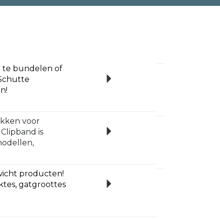
n te bundelen of
 Schutte
n!
akken voor
 Clipband is
modellen,
wicht producten!
ktes, gatgroottes