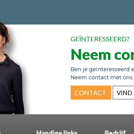
GEÏNTERESSEERD?
Neem con
Ben je geïnteresseerd 
Neem contact met ons o
CONTACT
VIND
n
Handige links
Bedrijf