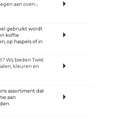
oegen aan oven-,
veel gebruikt wordt
n koffie.
n, op haspels of in
kt? Wij bieden Twist
rialen, kleuren en
ons assortiment dat
tie aan
nden.